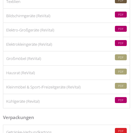
PDF
Textilien
PDF
Bildschirmgeräte (ReVital)
PDF
Elektro-Großgeräte (ReVital)
PDF
Elektrokleingeräte (ReVital)
PDF
Großmöbel (ReVital)
PDF
Hausrat (ReVital)
PDF
Kleinmöbel & Sport-/Freizeitgeräte (ReVital)
PDF
Kühlgeräte (Revital)
Verpackungen
PDF
Getränke-Verbundkartons