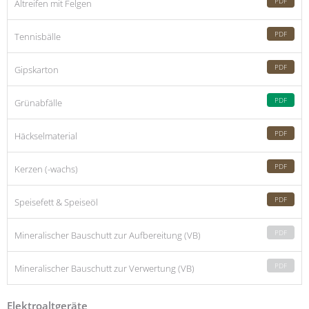
PDF
Altreifen mit Felgen
PDF
Tennisbälle
PDF
Gipskarton
PDF
Grünabfälle
PDF
Häckselmaterial
PDF
Kerzen (-wachs)
PDF
Speisefett & Speiseöl
PDF
Mineralischer Bauschutt zur Aufbereitung (VB)
PDF
Mineralischer Bauschutt zur Verwertung (VB)
Elektroaltgeräte