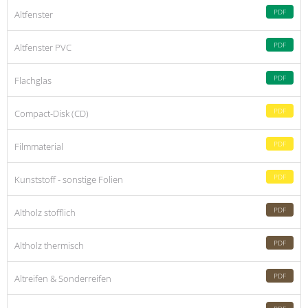
PDF
Altfenster
PDF
Altfenster PVC
PDF
Flachglas
PDF
Compact-Disk (CD)
PDF
Filmmaterial
PDF
Kunststoff - sonstige Folien
PDF
Altholz stofflich
PDF
Altholz thermisch
PDF
Altreifen & Sonderreifen