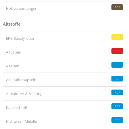
PDF
Holzverpackungen
Altstoffe
PDF
EPS-Baustyropor
PDF
Altpapier
PDF
Alteisen
PDF
Alu-Kaffeekapseln
PDF
Armaturen & Messing
PDF
Kabelschrott
PDF
Nichteisen-Metalle