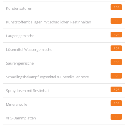
PDF
Kondensatoren
PDF
Kunststoffemballagen mit schädlichen Restinhalten
PDF
Laugengemische
PDF
Lösemittel-Wassergemische
PDF
Säurengemische
PDF
Schädlingsbekämpfungsmittel & Chemikalienreste
PDF
Spraydosen mit Restinhalt
PDF
Mineralwolle
PDF
XPS-Dämmplatten