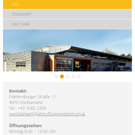
ASZ
STANDORT
ASZ TEAM
Kontakt:
Frankenburger Straße 11
4870 Vöcklamarkt
Tel.: +43 7682 2306
voecklamarkt@altstoffsammelzentrum.at
Öffnungszeiten:
Montag 8.00 – 13.00 Uhr