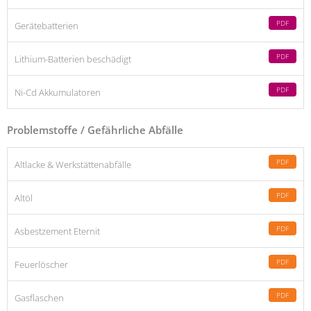
PDF
Gerätebatterien
PDF
Lithium-Batterien beschädigt
PDF
Ni-Cd Akkumulatoren
Problemstoffe / Gefährliche Abfälle
PDF
Altlacke & Werkstättenabfälle
PDF
Altöl
PDF
Asbestzement Eternit
PDF
Feuerlöscher
PDF
Gasflaschen