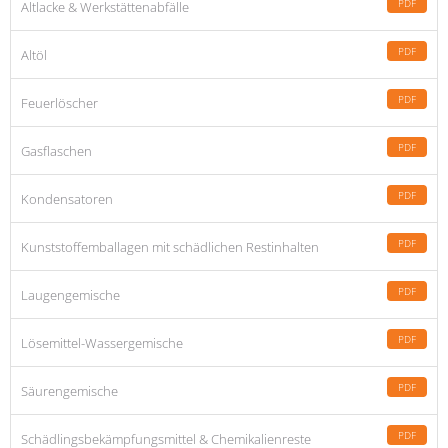
PDF
Altlacke & Werkstättenabfälle
PDF
Altöl
PDF
Feuerlöscher
PDF
Gasflaschen
PDF
Kondensatoren
PDF
Kunststoffemballagen mit schädlichen Restinhalten
PDF
Laugengemische
PDF
Lösemittel-Wassergemische
PDF
Säurengemische
PDF
Schädlingsbekämpfungsmittel & Chemikalienreste