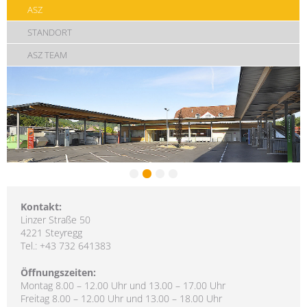
ASZ
STANDORT
ASZ TEAM
Kontakt:
Linzer Straße 50
4221 Steyregg
Tel.: +43 732 641383
Öffnungszeiten:
Montag 8.00 – 12.00 Uhr und 13.00 – 17.00 Uhr
Freitag 8.00 – 12.00 Uhr und 13.00 – 18.00 Uhr