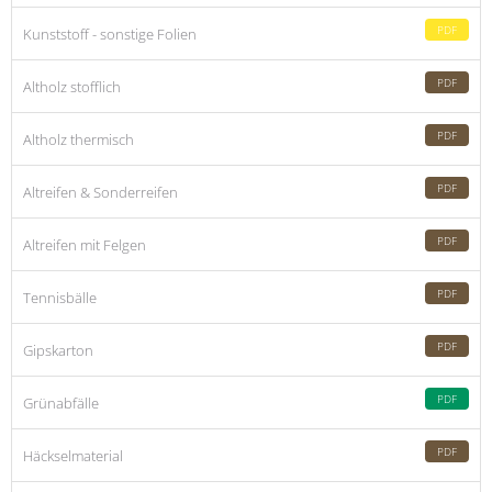
PDF
Kunststoff - sonstige Folien
PDF
Altholz stofflich
PDF
Altholz thermisch
PDF
Altreifen & Sonderreifen
PDF
Altreifen mit Felgen
PDF
Tennisbälle
PDF
Gipskarton
PDF
Grünabfälle
PDF
Häckselmaterial