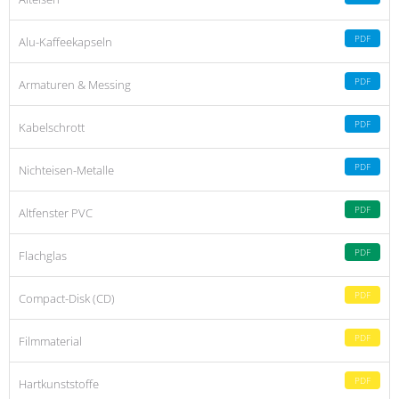
PDF
Alu-Kaffeekapseln
PDF
Armaturen & Messing
PDF
Kabelschrott
PDF
Nichteisen-Metalle
PDF
Altfenster PVC
PDF
Flachglas
PDF
Compact-Disk (CD)
PDF
Filmmaterial
PDF
Hartkunststoffe