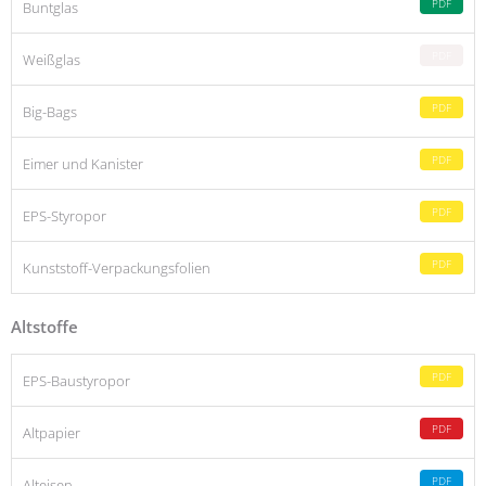
PDF
Buntglas
PDF
Weißglas
PDF
Big-Bags
PDF
Eimer und Kanister
PDF
EPS-Styropor
PDF
Kunststoff-Verpackungsfolien
Altstoffe
PDF
EPS-Baustyropor
PDF
Altpapier
PDF
Alteisen