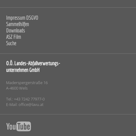
Impressum DSGVO
Sammelhilfen
Downloads
ASZ Film
Suche
O.Ö. Landes-Abfallverwertungs-
unternehmen GmbH
Maderspergerstraße 16
A-4600 Wels
Tel.: +43 7242 77977-0
E-Mail:
office@lavu.at