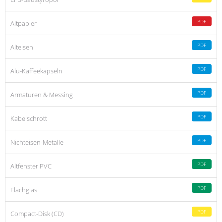
PDF
Altpapier
PDF
Alteisen
PDF
Alu-Kaffeekapseln
PDF
Armaturen & Messing
PDF
Kabelschrott
PDF
Nichteisen-Metalle
PDF
Altfenster PVC
PDF
Flachglas
PDF
Compact-Disk (CD)