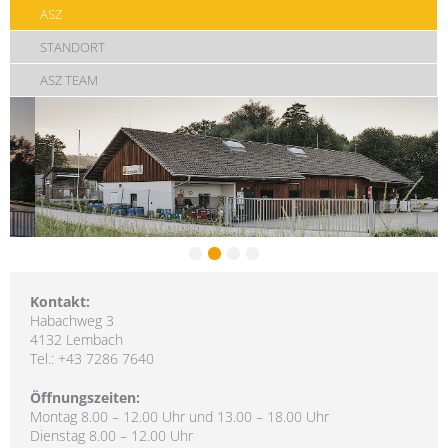
ASZ
STANDORT
ASZ TEAM
Kontakt:
Habachweg 3
4132 Lembach
Tel.: +43 7286 7640
Öffnungszeiten:
Montag 8.00 – 12.00 Uhr und 13.00 – 18.00 Uhr
Dienstag 8.00 – 12.00 Uhr