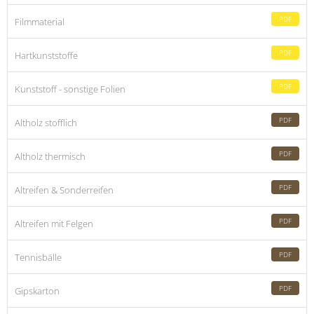
PDF
Filmmaterial
PDF
Hartkunststoffe
PDF
Kunststoff - sonstige Folien
PDF
Altholz stofflich
PDF
Altholz thermisch
PDF
Altreifen & Sonderreifen
PDF
Altreifen mit Felgen
PDF
Tennisbälle
PDF
Gipskarton