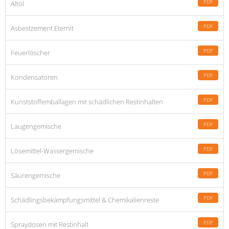
PDF
Altöl
PDF
Asbestzement Eternit
PDF
Feuerlöscher
PDF
Kondensatoren
PDF
Kunststoffemballagen mit schädlichen Restinhalten
PDF
Laugengemische
PDF
Lösemittel-Wassergemische
PDF
Säurengemische
PDF
Schädlingsbekämpfungsmittel & Chemikalienreste
PDF
Spraydosen mit Restinhalt