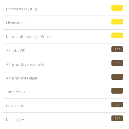
PDF
Compact-Disk (CD)
PDF
Filmmaterial
PDF
Kunststoff - sonstige Folien
PDF
Altholz (VB)
PDF
Altreifen & Sonderreifen
PDF
Altreifen mit Felgen
PDF
Tennisbälle
PDF
Gipskarton
PDF
Kerzen (-wachs)