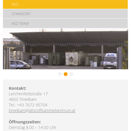
ASZ
STANDORT
ASZ TEAM
Kontakt:
Lerchenfeldstraße 17
4850 Timelkam
Tel.: +43 7672 95704
timelkam@altstoffsammelzentrum.at
Öffnungszeiten:
Dienstag 8.00 – 14.00 Uhr