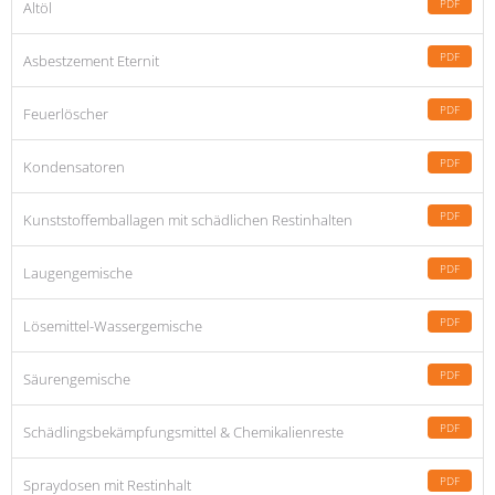
PDF
Altöl
PDF
Asbestzement Eternit
PDF
Feuerlöscher
PDF
Kondensatoren
PDF
Kunststoffemballagen mit schädlichen Restinhalten
PDF
Laugengemische
PDF
Lösemittel-Wassergemische
PDF
Säurengemische
PDF
Schädlingsbekämpfungsmittel & Chemikalienreste
PDF
Spraydosen mit Restinhalt