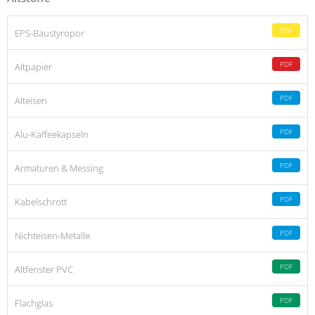
PDF
EPS-Baustyropor
PDF
Altpapier
PDF
Alteisen
PDF
Alu-Kaffeekapseln
PDF
Armaturen & Messing
PDF
Kabelschrott
PDF
Nichteisen-Metalle
PDF
Altfenster PVC
PDF
Flachglas