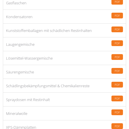
PDF
Gasflaschen
PDF
Kondensatoren
PDF
Kunststoffemballagen mit schädlichen Restinhalten
PDF
Laugengemische
PDF
Lösemittel-Wassergemische
PDF
Säurengemische
PDF
Schädlingsbekämpfungsmittel & Chemikalienreste
PDF
Spraydosen mit Restinhalt
PDF
Mineralwolle
PDF
XPS-Dämmplatten