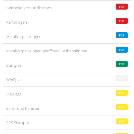
PDF
Getränke-Verbundkartons
PDF
Kartonagen
PDF
Metallverpackungen
PDF
Metallverpackungen-geöffnete Gasbehältnisse
PDF
Buntglas
PDF
Weißglas
PDF
Big-Bags
PDF
Eimer und Kanister
PDF
EPS-Styropor