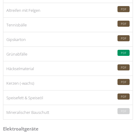
PDF
Altreifen mit Felgen
PDF
Tennisbälle
PDF
Gipskarton
PDF
Grünabfälle
PDF
Häckselmaterial
PDF
Kerzen (-wachs)
PDF
Speisefett & Speiseöl
PDF
Mineralischer Bauschutt
Elektroaltgeräte