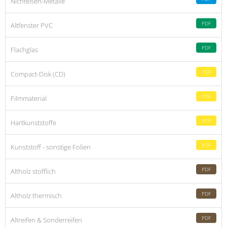
Nichteisen-Metalle
PDF
Altfenster PVC
PDF
Flachglas
PDF
Compact-Disk (CD)
PDF
Filmmaterial
PDF
Hartkunststoffe
PDF
Kunststoff - sonstige Folien
PDF
Altholz stofflich
PDF
Altholz thermisch
PDF
Altreifen & Sonderreifen