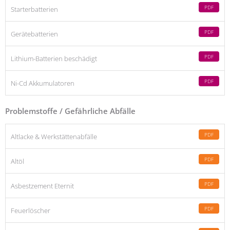
PDF
Starterbatterien
PDF
Gerätebatterien
PDF
Lithium-Batterien beschädigt
PDF
Ni-Cd Akkumulatoren
Problemstoffe / Gefährliche Abfälle
PDF
Altlacke & Werkstättenabfälle
PDF
Altöl
PDF
Asbestzement Eternit
PDF
Feuerlöscher