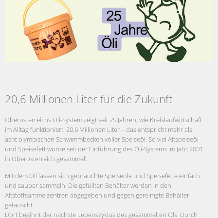
20,6 Millionen Liter für die Zukunft
Oberösterreichs Öli-System zeigt seit 25 Jahren, wie Kreislaufwirtschaft
im Alltag funktioniert. 20,6 Millionen Liter – das entspricht mehr als
acht olympischen Schwimmbecken voller Speiseöl. So viel Altspeiseöl
und Speisefett wurde seit der Einführung des Öli-Systems im Jahr 2001
in Oberösterreich gesammelt.
Mit dem Öli lassen sich gebrauchte Speiseöle und Speisefette einfach
und sauber sammeln. Die gefüllten Behälter werden in den
Altstoffsammelzentren abgegeben und gegen gereinigte Behälter
getauscht.
Dort beginnt der nächste Lebenszyklus des gesammelten Öls. Durch